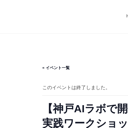
コ
C
ン
U
M
テ
G
I
ン
（
ツ
C
マ
へ
イ
U
ス
カ
G
グ
キ
（
« イベント一覧
）
ッ
マ
プ
イ
このイベントは終了しました。
カ
グ
【神戸AIラボで開
）
実践ワークショ