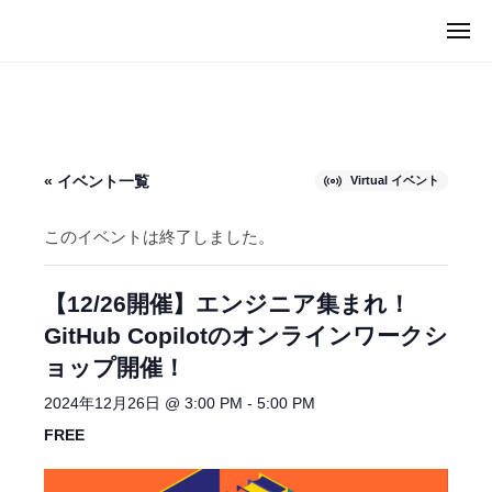
ュ
I
コ
ー
メ
C
ン
M
ニ
U
ュ
テ
I
ー
G
ン
C
（
ツ
U
マ
へ
G
イ
« イベント一覧
Virtual イベント
ス
カ
（
キ
グ
マ
このイベントは終了しました。
）
ッ
イ
プ
カ
【12/26開催】エンジニア集まれ！
グ
GitHub Copilotのオンラインワークシ
）
ョップ開催！
2024年12月26日 @ 3:00 PM
-
5:00 PM
FREE