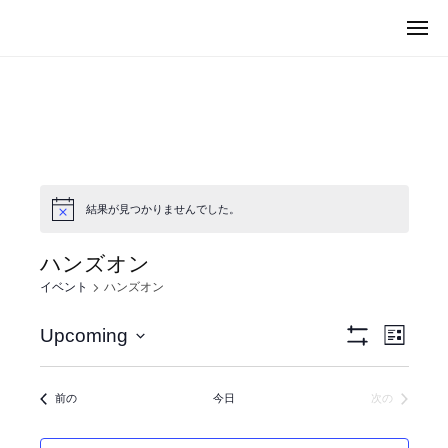
ュ
I
コ
ー
メ
C
ン
M
ニ
U
ュ
テ
I
ー
G
ン
C
（
ツ
U
マ
へ
G
イ
ス
カ
（
キ
グ
マ
結果が見つかりませんでした。
）
ッ
イ
プ
ハンズオン
カ
イベント
ハンズオン
グ
）
ビ
イ
Upcoming
L
フ
ベ
ュ
I
日
ィ
S
ン
ル
ー
付
T
イベント
タ
イベント
前の
今日
次の
ト
を
の
を
ビ
表
選
ナ
示