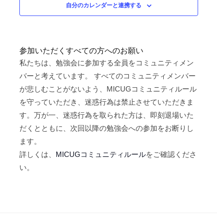
ュ
自分のカレンダーと連携する
択
ビ
ー
ゲ
ナ
ビ
ー
ゲ
参加いただくすべての方へのお願い
シ
ー
私たちは、勉強会に参加する全員をコミュニティメン
ョ
シ
バーと考えています。 すべてのコミュニティメンバー
ン
ョ
が悲しむことがないよう、MICUGコミュニティルール
ン
を守っていただき、迷惑行為は禁止させていただきま
す。万が一、迷惑行為を取られた方は、即刻退場いた
だくとともに、次回以降の勉強会への参加をお断りし
ます。
詳しくは、
MICUGコミュニティルール
をご確認くださ
い。