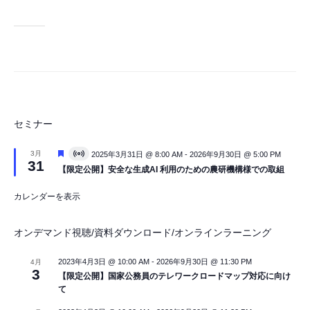
セミナー
注
3月
2025年3月31日 @ 8:00 AM
-
2026年9月30日 @ 5:00 PM
V
31
目
i
【限定公開】安全な生成AI 利用のための農研機構様での取組
r
t
カレンダーを表示
u
a
l
イ
オンデマンド視聴/資料ダウンロード/オンラインラーニング
ベ
ン
ト
2023年4月3日 @ 10:00 AM
-
2026年9月30日 @ 11:30 PM
4月
3
【限定公開】国家公務員のテレワークロードマップ対応に向け
て