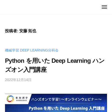
ュ
I
コ
ー
メ
C
ン
M
ニ
U
ュ
テ
I
ー
G
ン
C
（
ツ
投稿者:
安藤 拓也
U
マ
へ
G
イ
ス
カ
（
キ
機械学習 DEEP LEARNING分科会
グ
マ
）
ッ
イ
Python を用いた Deep Learning ハン
プ
カ
ズオン入門講座
グ
）
2022年12月14日
b
y
安
藤
拓
也