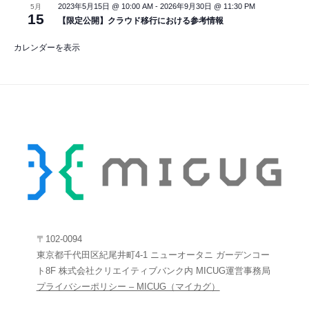
t
2023年5月15日 @ 10:00 AM
-
2026年9月30日 @ 11:30 PM
5月
u
15
【限定公開】クラウド移行における参考情報
a
l
イ
カレンダーを表示
ベ
ン
ト
〒102-0094
東京都千代田区紀尾井町4-1 ニューオータニ ガーデンコー
ト8F 株式会社クリエイティブバンク内 MICUG運営事務局
プライバシーポリシー – MICUG（マイカグ）