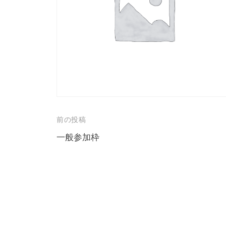
投
前の投稿
稿
一般参加枠
ナ
ビ
ゲ
ー
シ