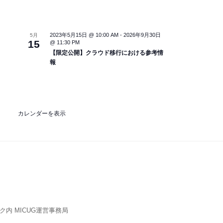
l
イ
ベ
ン
2023年5月15日 @ 10:00 AM
-
2026年9月30日
5月
ト
15
@ 11:30 PM
【限定公開】クラウド移行における参考情
報
カレンダーを表示
内 MICUG運営事務局