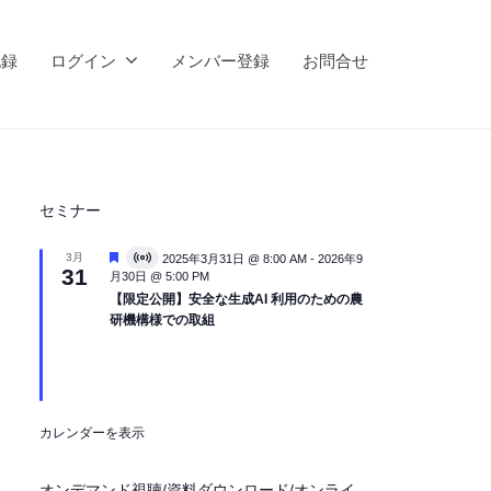
記録
ログイン
メンバー登録
お問合せ
セミナー
注
3月
2025年3月31日 @ 8:00 AM
-
2026年9
V
31
目
月30日 @ 5:00 PM
i
r
【限定公開】安全な生成AI 利用のための農
t
研機構様での取組
u
a
l
イ
ベ
ン
ト
カレンダーを表示
オンデマンド視聴/資料ダウンロード/オンライ