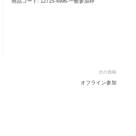
商品コード:
12715-4996-一般参加枠
加
枠
個
次の投稿
オフライン参加