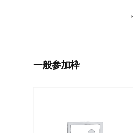
コ
C
ン
U
M
テ
G
I
ン
（
ツ
C
マ
へ
イ
U
ス
カ
G
一般参加枠
グ
キ
（
）
ッ
マ
プ
イ
カ
グ
）