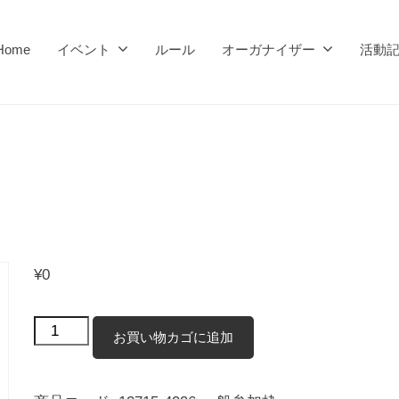
Home
イベント
ルール
オーガナイザー
活動
¥
0
一
お買い物カゴに追加
般
参