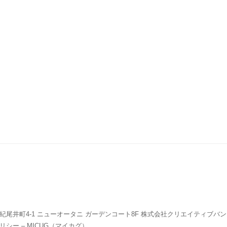
尾井町4-1 ニューオータニ ガーデンコート8F 株式会社クリエイティブバンク
シー – MICUG（マイカグ）