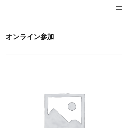
ュ
I
コ
ー
メ
C
ン
M
ニ
U
ュ
テ
I
ー
G
ン
C
（
ツ
U
オンライン参加
マ
へ
G
イ
ス
カ
（
キ
グ
マ
）
ッ
イ
プ
カ
グ
）