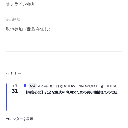
稿
オフライン参加
加
ナ
個
ビ
次の投稿
ゲ
現地参加（懇親会無し）
ー
シ
ョ
ン
セミナー
注
3月
2025年3月31日 @ 8:00 AM
-
2026年9月30日 @ 5:00 PM
V
31
目
i
【限定公開】安全な生成AI 利用のための農研機構様での取組
r
t
u
a
l
イ
カレンダーを表示
ベ
ン