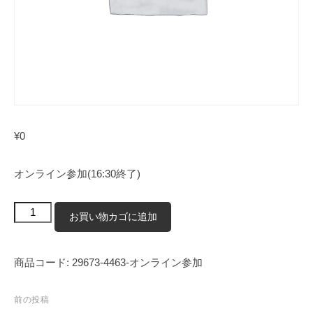
¥
0
オンライン参加(16:30終了)
オ
お買い物カゴに追加
ン
ラ
商品コード:
29673-4463-オンライン参加
イ
ン
投
前の投稿
参