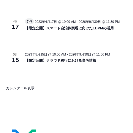
4月
2023年4月17日 @ 10:00 AM
-
2026年9月30日 @ 11:30 PM
V
17
i
【限定公開】スマート自治体実現に向けたEBPMの活用
r
t
u
a
l
2023年5月15日 @ 10:00 AM
-
2026年9月30日 @ 11:30 PM
イ
5月
15
ベ
【限定公開】クラウド移行における参考情報
ン
ト
カレンダーを表示