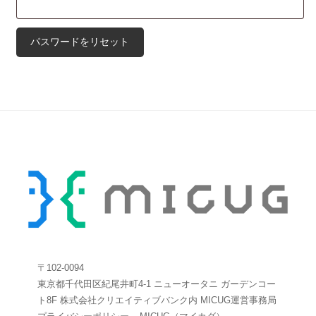
須
ド
を
パスワードをリセット
忘
れ
た
場
合
2023
年
2
月
6
〒102-0094
日
東京都千代田区紀尾井町4-1 ニューオータニ ガーデンコー
by
ト8F 株式会社クリエイティブバンク内 MICUG運営事務局
admin_cb