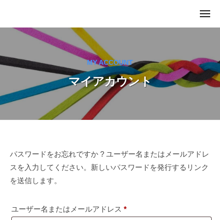
ュ
I
コ
ー
メ
C
ン
M
ニ
U
ュ
テ
I
ー
G
ン
C
（
ツ
U
MY ACCOUNT
マ
へ
G
イ
マイアカウント
ス
カ
（
キ
グ
マ
）
ッ
イ
プ
カ
グ
パ
パスワードをお忘れですか ? ユーザー名またはメールアドレ
）
スを入力してください。新しいパスワードを発行するリンク
ス
を送信します。
ワ
ー
必
ユーザー名またはメールアドレス
*