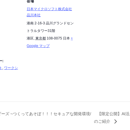
会場
日本マイクロソフト株式会社
品川本社​
港南 2-16-3 品川グランドセン
トラルタワー31階​
港区
,
東京都
108-0075
日本
+
Google マップ
ー:
ト
,
ワークシ
リーダーズ ~つくってあそぼ！！！セキュアな開発環境/
【限定公開】AI活用で変
のご紹介