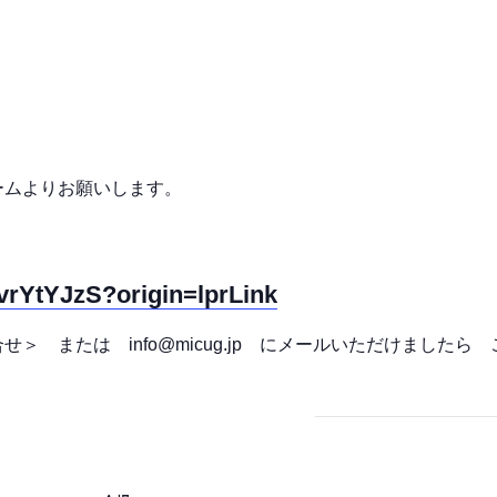
ームよりお願いします。
qvrYtYJzS?origin=lprLink
＞ または info@micug.jp にメールいただけました
。