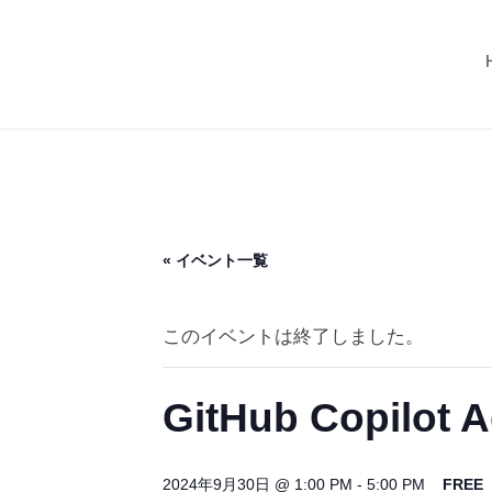
コ
C
ン
U
M
テ
G
I
ン
（
ツ
C
マ
へ
イ
U
ス
カ
G
グ
キ
（
« イベント一覧
）
ッ
マ
プ
イ
このイベントは終了しました。
カ
グ
GitHub Copil
）
2024年9月30日 @ 1:00 PM
-
5:00 PM
FREE