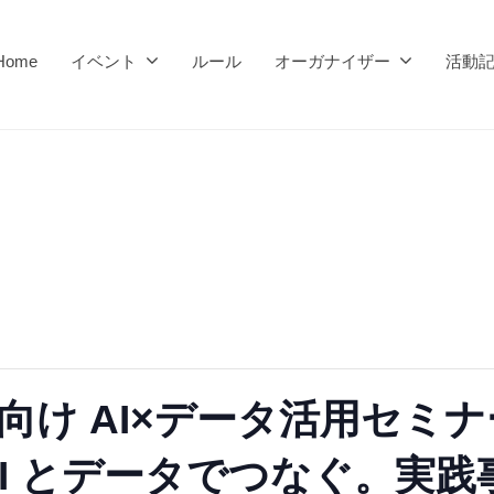
Home
イベント
ルール
オーガナイザー
活動
向け AI×データ活用セミナ
AI とデータでつなぐ。実