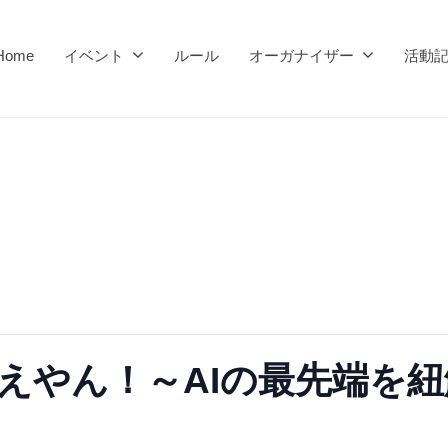
Home
イベント
ルール
オーガナイザー
活動
ええやん！～AIの最先端を