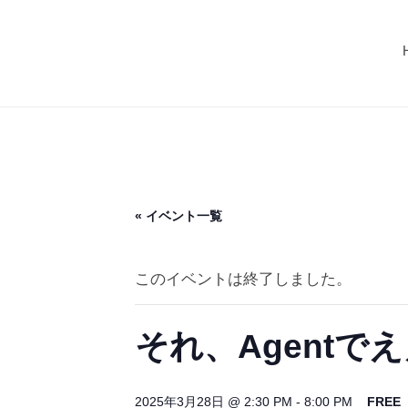
コ
C
ン
U
M
テ
G
I
ン
（
ツ
C
マ
へ
イ
U
ス
カ
G
グ
キ
（
« イベント一覧
）
ッ
マ
プ
イ
このイベントは終了しました。
カ
グ
それ、Agentで
）
2025年3月28日 @ 2:30 PM
-
8:00 PM
FREE