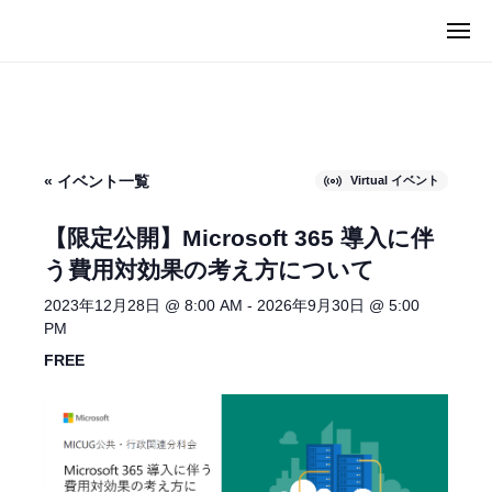
ュ
I
コ
ー
メ
C
ン
M
ニ
U
ュ
テ
I
ー
G
ン
C
（
ツ
U
マ
へ
G
イ
« イベント一覧
Virtual イベント
ス
カ
（
キ
グ
マ
【限定公開】Microsoft 365 導入に伴
）
ッ
イ
う費用対効果の考え方について
プ
カ
2023年12月28日 @ 8:00 AM
-
2026年9月30日 @ 5:00
グ
PM
）
FREE