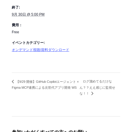
終了:
9月 30日 @ 5:00 PM
費用：
Free
イベントカテゴリー:
オンデマンド視聴/資料ダウンロード
ログ溜めてるだけな
【9/29 開催】GitHub Copilotエージェント ×
Figma MCP連携による次世代アプリ開発 WS
ん？？ええ感じに監視せ
な！！