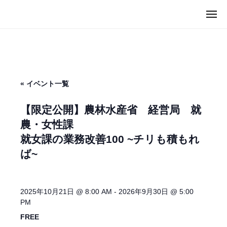
ュ
I
コ
ー
メ
C
ン
M
ニ
U
ュ
テ
I
ー
G
ン
C
（
ツ
U
マ
へ
G
イ
« イベント一覧
ス
カ
（
キ
グ
マ
【限定公開】農林水産省 経営局 就
）
ッ
イ
農・女性課
プ
カ
就女課の業務改善100 ~チリも積もれ
グ
ば~
）
2025年10月21日 @ 8:00 AM
-
2026年9月30日 @ 5:00
PM
FREE