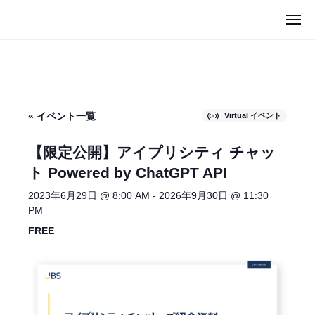
ュ
I
コ
ー
メ
C
ン
M
ニ
U
ュ
テ
I
ー
G
ン
C
（
ツ
U
マ
へ
G
イ
« イベント一覧
Virtual イベント
ス
カ
（
キ
グ
マ
【限定公開】アイプリシティ チャッ
）
ッ
イ
ト Powered by ChatGPT API
プ
カ
2023年6月29日 @ 8:00 AM
-
2026年9月30日 @ 11:30
グ
PM
）
FREE