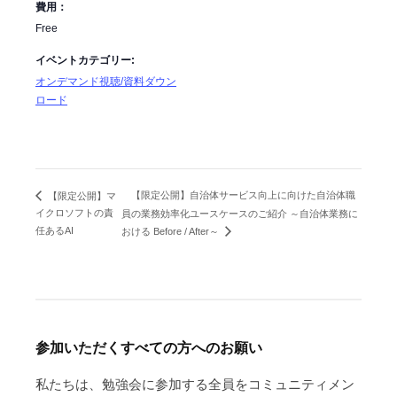
費用：
Free
イベントカテゴリー:
オンデマンド視聴/資料ダウン
ロード
【限定公開】自治体サービス向上に向けた自治体職
【限定公開】マ
イクロソフトの責
員の業務効率化ユースケースのご紹介 ～自治体業務に
任あるAI
おける Before / After～
参加いただくすべての方へのお願い
私たちは、勉強会に参加する全員をコミュニティメン