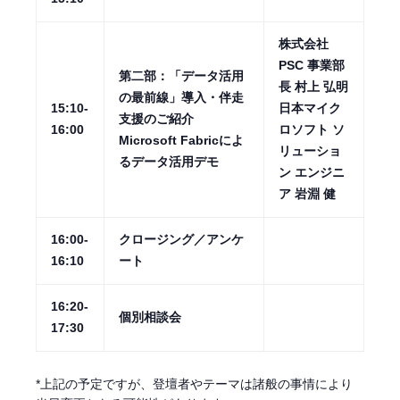
株式会社
PSC 事業部
第二部：「データ活用
長 村上 弘明
の最前線」導入・伴走
15:10-
日本マイク
支援のご紹介
16:00
ロソフト ソ
Microsoft Fabricによ
リューショ
るデータ活用デモ
ン エンジニ
ア 岩淵 健
16:00-
クロージング／アンケ
16:10
ート
16:20-
個別相談会
17:30
*上記の予定ですが、登壇者やテーマは諸般の事情により