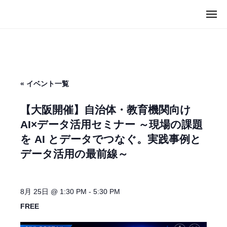
ュ
I
コ
ー
メ
C
ン
M
ニ
U
ュ
テ
I
ー
G
ン
C
（
ツ
U
マ
へ
G
イ
« イベント一覧
ス
カ
（
キ
グ
マ
【大阪開催】自治体・教育機関向け
）
ッ
イ
AI×データ活用セミナー ～現場の課題
プ
カ
を AI とデータでつなぐ。実践事例と
グ
データ活用の最前線～
）
8月 25日 @ 1:30 PM
-
5:30 PM
FREE