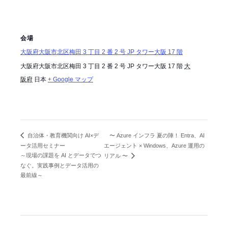
会場
大阪府大阪市北区梅田 3 丁目 2 番 2 号 JP タワー大阪 17 階
大阪府大阪市北区梅田 3 丁目 2 番 2 号 JP タワー大阪 17 階
大
阪府
日本
+ Google マップ
〜 Azure インフラ 夏の陣！ Entra、AI
自治体・教育機関向け AI×デ
ータ活用セミナー
エージェント × Windows、Azure 運用の
～現場の課題を AI とデータでつ
リアル 〜
なぐ。実践事例とデータ活用の
最前線～