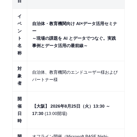
目
イ
ベ
自治体・教育機関向け AI×データ活用セミナ
ン
ー
ト
～現場の課題を AI とデータでつなぐ。実践
名
事例とデータ活用の最前線～
称
対
自治体、教育機関のエンドユーザー様および
象
パートナー様
者
開
催
【大阪】 2026年8月25日（火）13:30 ～
日
17:30
(13:00開場)
時
開
オフライン開催（
Microsoft BASE Nishi-