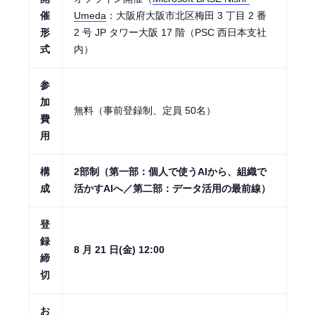
催
Umeda
：大阪府大阪市北区梅田 3 丁目 2 番
形
2 号 JP タワー大阪 17 階（PSC 西日本支社
式
内）
参
加
無料（事前登録制、定員 50名）
費
用
構
2部制（第一部：個人で使うAIから、組織で
成
活かすAIへ／第二部：データ活用の最前線）
登
録
8 月 21 日(金) 12:00
締
切
お