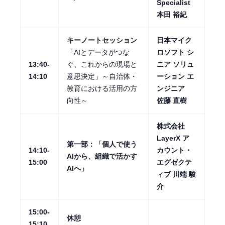
Specialist
本田 裕紀
キーノートセッション
日本マイク
「AIとデータがつな
ロソフト シ
13:40-
ぐ、これからの現場と
ニア ソリュ
14:10
意思決定」～自治体・
ーション エ
教育における活用の方
ンジニア
向性～
佐藤 直樹
株式会社
LayerX ア
第一部：「個人で使う
14:10-
カウント・
AIから、組織で活かす
15:00
エグゼクテ
AIへ」
ィブ 川端 駿
介
15:00-
休憩
15:10