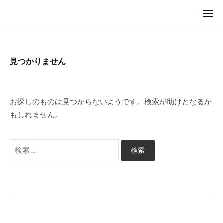
ュ
I
コ
ー
メ
C
ン
M
ニ
U
ュ
テ
I
ー
G
ン
C
（
ツ
見つかりません
U
マ
へ
G
イ
ス
カ
（
キ
グ
お探しのものは見つからないようです。検索が助けとなるか
マ
）
ッ
もしれません。
イ
プ
カ
検
グ
索:
）