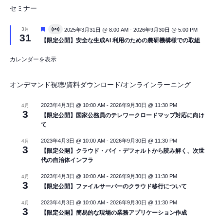
セミナー
注
3月
2025年3月31日 @ 8:00 AM
-
2026年9月30日 @ 5:00 PM
V
31
目
i
【限定公開】安全な生成AI 利用のための農研機構様での取組
r
t
カレンダーを表示
u
a
l
イ
オンデマンド視聴/資料ダウンロード/オンラインラーニング
ベ
ン
ト
2023年4月3日 @ 10:00 AM
-
2026年9月30日 @ 11:30 PM
4月
3
【限定公開】国家公務員のテレワークロードマップ対応に向け
て
2023年4月3日 @ 10:00 AM
-
2026年9月30日 @ 11:30 PM
4月
3
【限定公開】クラウド・バイ・デフォルトから読み解く、次世
代の自治体インフラ
2023年4月3日 @ 10:00 AM
-
2026年9月30日 @ 11:30 PM
4月
3
【限定公開】ファイルサーバーのクラウド移行について
2023年4月3日 @ 10:00 AM
-
2026年9月30日 @ 11:30 PM
4月
3
【限定公開】簡易的な現場の業務アプリケーション作成