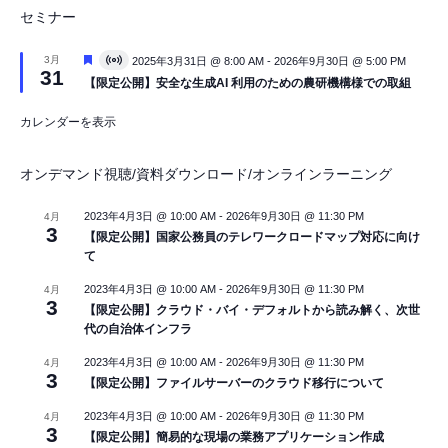
セミナー
注
3月
2025年3月31日 @ 8:00 AM
-
2026年9月30日 @ 5:00 PM
V
31
目
i
【限定公開】安全な生成AI 利用のための農研機構様での取組
r
t
カレンダーを表示
u
a
l
イ
オンデマンド視聴/資料ダウンロード/オンラインラーニング
ベ
ン
ト
2023年4月3日 @ 10:00 AM
-
2026年9月30日 @ 11:30 PM
4月
3
【限定公開】国家公務員のテレワークロードマップ対応に向け
て
2023年4月3日 @ 10:00 AM
-
2026年9月30日 @ 11:30 PM
4月
3
【限定公開】クラウド・バイ・デフォルトから読み解く、次世
代の自治体インフラ
2023年4月3日 @ 10:00 AM
-
2026年9月30日 @ 11:30 PM
4月
3
【限定公開】ファイルサーバーのクラウド移行について
2023年4月3日 @ 10:00 AM
-
2026年9月30日 @ 11:30 PM
4月
3
【限定公開】簡易的な現場の業務アプリケーション作成