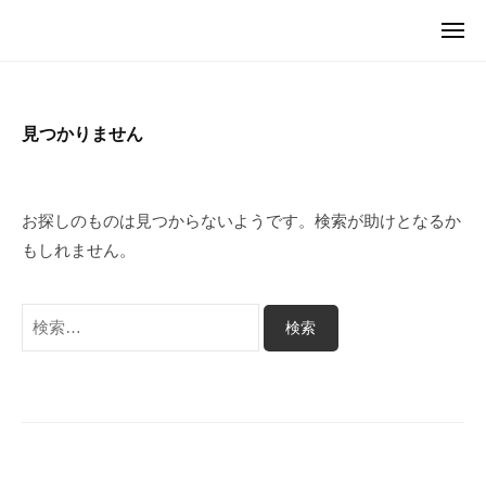
ュ
I
コ
ー
メ
C
ン
M
ニ
U
ュ
テ
I
ー
G
ン
C
（
ツ
見つかりません
U
マ
へ
G
イ
ス
カ
（
キ
グ
お探しのものは見つからないようです。検索が助けとなるか
マ
）
ッ
もしれません。
イ
プ
カ
検
グ
索:
）