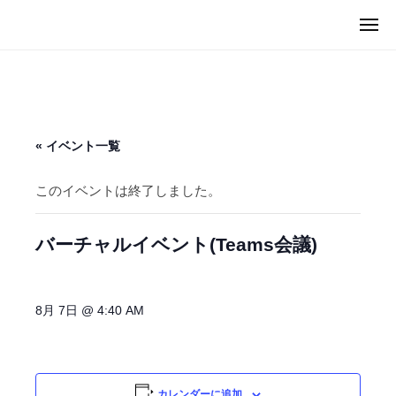
ュ
I
コ
ー
メ
C
ン
M
ニ
U
ュ
テ
I
ー
G
ン
C
（
ツ
U
マ
へ
G
イ
« イベント一覧
ス
カ
（
キ
グ
マ
このイベントは終了しました。
）
ッ
イ
プ
カ
バーチャルイベント(Teams会議)
グ
）
8月 7日 @ 4:40 AM
カレンダーに追加